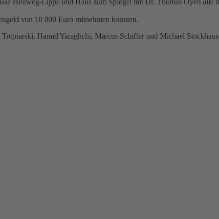
asse Hellweg-Lippe und Haus zum Spiegel mit Dr. Thomas Oyen alle dre
reisgeld von 10 000 Euro mitnehmen konnten.
ka Trojnarski, Hamid Yaraghchi, Marcus Schiffer und Michael Stockhaus