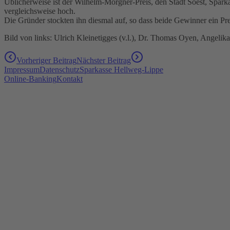
Üblicherweise ist der Wilhelm-Morgner-Preis, den Stadt Soest, Spark
vergleichsweise hoch.
Die Gründer stockten ihn diesmal auf, so dass beide Gewinner ein P
Bild von links: Ulrich Kleinetigges (v.l.), Dr. Thomas Oyen, Angeli
Vorheriger Beitrag
Nächster Beitrag
Impressum
Datenschutz
Sparkasse Hellweg-Lippe
Online-Banking
Kontakt