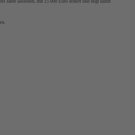
i Jahre ausloben, mit 15 000 Euro dotiert und liegt damit
en.