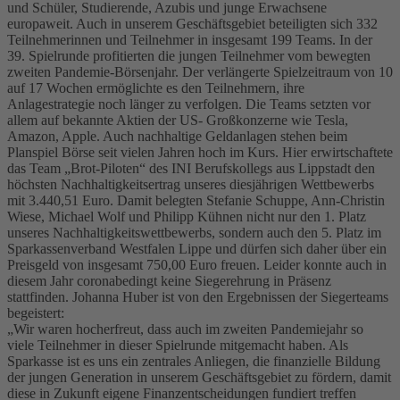
und Schüler, Studierende, Azubis und junge Erwachsene
europaweit. Auch in unserem Geschäftsgebiet beteiligten sich 332
Teilnehmerinnen und Teilnehmer in insgesamt 199 Teams. In der
39. Spielrunde profitierten die jungen Teilnehmer vom bewegten
zweiten Pandemie-Börsenjahr. Der verlängerte Spielzeitraum von 10
auf 17 Wochen ermöglichte es den Teilnehmern, ihre
Anlagestrategie noch länger zu verfolgen. Die Teams setzten vor
allem auf bekannte Aktien der US- Großkonzerne wie Tesla,
Amazon, Apple. Auch nachhaltige Geldanlagen stehen beim
Planspiel Börse seit vielen Jahren hoch im Kurs. Hier erwirtschaftete
das Team „Brot-Piloten“ des INI Berufskollegs aus Lippstadt den
höchsten Nachhaltigkeitsertrag unseres diesjährigen Wettbewerbs
mit 3.440,51 Euro. Damit belegten Stefanie Schuppe, Ann-Christin
Wiese, Michael Wolf und Philipp Kühnen nicht nur den 1. Platz
unseres Nachhaltigkeitswettbewerbs, sondern auch den 5. Platz im
Sparkassenverband Westfalen Lippe und dürfen sich daher über ein
Preisgeld von insgesamt 750,00 Euro freuen. Leider konnte auch in
diesem Jahr coronabedingt keine Siegerehrung in Präsenz
stattfinden. Johanna Huber ist von den Ergebnissen der Siegerteams
begeistert:
„Wir waren hocherfreut, dass auch im zweiten Pandemiejahr so
viele Teilnehmer in dieser Spielrunde mitgemacht haben. Als
Sparkasse ist es uns ein zentrales Anliegen, die finanzielle Bildung
der jungen Generation in unserem Geschäftsgebiet zu fördern, damit
diese in Zukunft eigene Finanzentscheidungen fundiert treffen