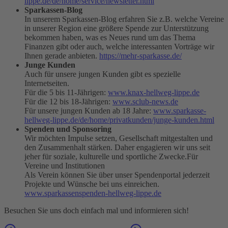
lippe.de/de/home/service/newsletter.html
Sparkassen-Blog
In unserem Sparkassen-Blog erfahren Sie z.B. welche Vereine
in unserer Region eine größere Spende zur Unterstützung
bekommen haben, was es Neues rund um das Thema
Finanzen gibt oder auch, welche interessanten Vorträge wir
Ihnen gerade anbieten.
https://mehr-sparkasse.de/
Junge Kunden
Auch für unsere jungen Kunden gibt es spezielle
Internetseiten.
Für die 5 bis 11-Jährigen:
www.knax-hellweg-lippe.de
Für die 12 bis 18-Jährigen:
www.sclub-news.de
Für unsere jungen Kunden ab 18 Jahre:
www.sparkasse-
hellweg-lippe.de/de/home/privatkunden/junge-kunden.html
Spenden und Sponsoring
Wir möchten Impulse setzen, Gesellschaft mitgestalten und
den Zusammenhalt stärken. Daher engagieren wir uns seit
jeher für soziale, kulturelle und sportliche Zwecke.Für
Vereine und Institutionen
Als Verein können Sie über unser Spendenportal jederzeit
Projekte und Wünsche bei uns einreichen.
www.sparkassenspenden-hellweg-lippe.de
Besuchen Sie uns doch einfach mal und informieren sich!